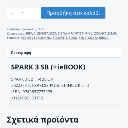
SPARK
Προσθήκη στο καλάθι
3
SB
(+ieBOOK)
Κωδικός προϊόντος:
691
Κατηγορίες:
ΒΙΒΛΙΑ
,
ΞΕΝΟΓΛΩΣΣΑ ΒΙΒΛΙΑ ΦΡΟΝΤΙΣΤΗΡΙΟΥ
,
ΣΧΟΛΙΚΑ ΒΙΒΛΙΑ
ποσότητα
Ετικέτες:
EXPRESS PUBLISHING
,
STUDENTS BOOK
,
ΞΕΝΟΓΛΩΣΣΑ ΒΙΒΛΙΑ
Περιγραφή
SPARK 3 SB (+ieBOOK)
SPARK 3 SB (+ieBOOK)
ΕΚΔΟΤΗΣ: EXPRESS PUBLISHING UK LTD
ISBN: 9780857775979
ΚΩΔΙΚΟΣ: 03792
Σχετικά προϊόντα