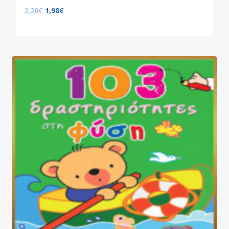
2,20
€
1,98
€