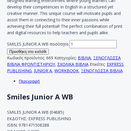
designed learning environment where young learners can
develop their competencies in English in a structured yet
creative manner. This unique course will motivate pupils and
assist them in connecting to their inner passions while
achieving their full potential! The perfect combination of print
and digital resources to help teachers and pupils alike.
SMILES JUNIOR A WB ποσότητα
Προσθήκη στο καλάθι
Κωδικός προϊόντος:
669
Κατηγορίες:
ΒΙΒΛΙΑ
,
ΞΕΝΟΓΛΩΣΣΑ
ΒΙΒΛΙΑ ΦΡΟΝΤΙΣΤΗΡΙΟΥ
,
ΣΧΟΛΙΚΑ ΒΙΒΛΙΑ
Ετικέτες:
EXPRESS
PUBLISHING
,
JUNIOR A
,
WORKBOOK
,
ΞΕΝΟΓΛΩΣΣΑ ΒΙΒΛΙΑ
Περιγραφή
Smiles Junior A WB
SMILES JUNIOR A WB (04685)
ΕΚΔΟΤΗΣ: EXPRESS PUBLISHING
ISBN: 9781471508288