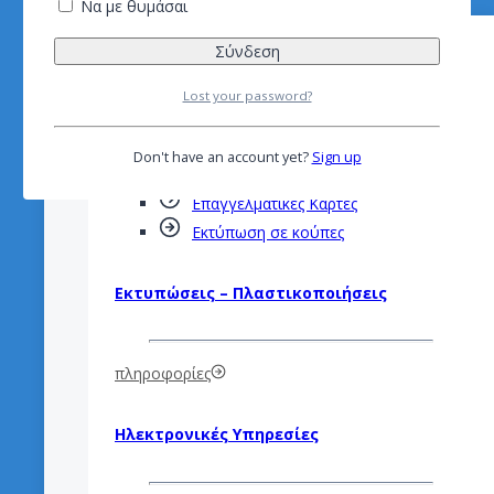
ΥΠΗΡΕΣΙΕΣ
Να με θυμάσαι
Είδη Διαφήμησης
Lost your password?
Don't have an account yet?
Sign up
Διαφημιστικά Φυλλάδια
Επαγγελματικές Κάρτες
Εκτύπωση σε κούπες
Εκτυπώσεις – Πλαστικοποιήσεις
πληροφορίες
Ηλεκτρονικές Υπηρεσίες