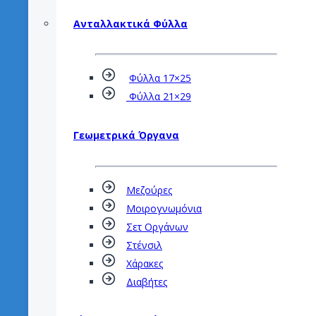
Ανταλλακτικά Φύλλα
Φύλλα 17×25
Φύλλα 21×29
Γεωμετρικά Όργανα
Μεζούρες
Μοιρογνωμόνια
Σετ Οργάνων
Στένσιλ
Χάρακες
Διαβήτες