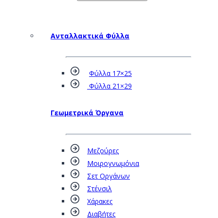
Ανταλλακτικά Φύλλα
Φύλλα 17×25
Φύλλα 21×29
Γεωμετρικά Όργανα
Μεζούρες
Μοιρογνωμόνια
Σετ Οργάνων
Στένσιλ
Χάρακες
Διαβήτες