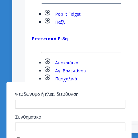
Pop It Fidget
Παζλ
Επετειακά Είδη
Αποκριάτκα
Αγ. Βαλεντίνου
Πασχαλινά
Σημαίες
Ψευδώνυμο ή ηλεκ. διεύθυνση
Ευχετήριες Κάρτες
Τουριστικά DVD
Συνθηματικό
ΚΟΥΠΕΣ