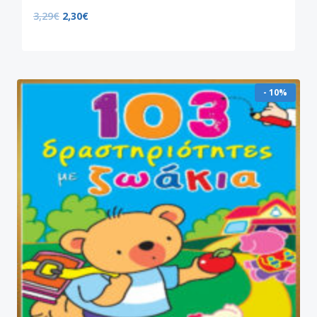
3,29
€
2,30
€
- 10%