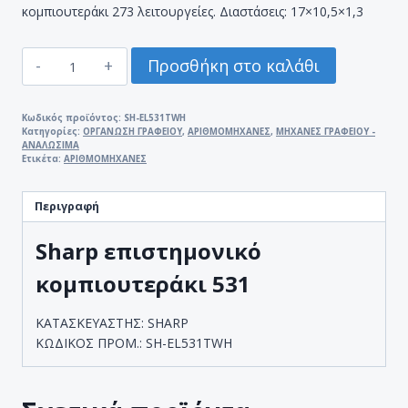
κομπιουτεράκι 273 λειτουργείες. Διαστάσεις: 17×10,5×1,3
SHARP
Προσθήκη στο καλάθι
ΕΠΙΣΤΗΜΟΝΙΚΟ
ΚΟΜΠΙΟΥΤΕΡΑΚΙ
531
Κωδικός προϊόντος:
SH-EL531TWH
Κατηγορίες:
ΟΡΓΑΝΩΣΗ ΓΡΑΦΕΙΟΥ
,
ΑΡΙΘΜΟΜΗΧΑΝΕΣ
,
ΜΗΧΑΝΕΣ ΓΡΑΦΕΙΟΥ -
ΓΚΡΙ
ΑΝΑΛΩΣΙΜΑ
273
Ετικέτα:
ΑΡΙΘΜΟΜΗΧΑΝΕΣ
ΛΕΙΤΟΥΡΓΙΕΣ
ποσότητα
Περιγραφή
Sharp επιστημονικό
κομπιουτεράκι 531
ΚΑΤΑΣΚΕΥΑΣΤΗΣ: SHARP
ΚΩΔΙΚΟΣ ΠΡΟΜ.: SH-EL531TWH