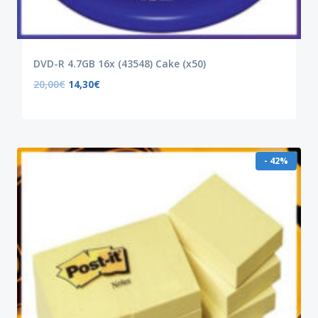
DVD-R 4.7GB 16x (43548) Cake (x50)
20,00
€
14,30
€
- 42%