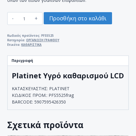
όλων των ειδών γυάλινων επιφανειών.
PLATINET
Προσθήκη στο καλάθι
ΥΓΡΟ
ΚΑΘΑΡΙΣΜΟΥ
LCD
Κωδικός προϊόντος:
PFS5525
Κατηγορία:
ΟΡΓΑΝΩΣΗ ΓΡΑΦΕΙΟΥ
250ml
Ετικέτα:
ΚΑΘΑΡΙΣΤΙΚΑ
ποσότητα
Περιγραφή
Platinet Υγρό καθαρισμού LCD
ΚΑΤΑΣΚΕΥΑΣΤΗΣ: PLATINET
ΚΩΔΙΚΟΣ ΠΡΟΜ.: PFS5525frag
BARCODE: 5907595426350
Σχετικά προϊόντα