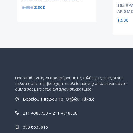
103 ΔΡ
3,29
€
2,30
€
ΑΡΙΘΜ
1,98
€
Προσπαθώντας να προσφέρουμε τις καλύτερες τιμές στους
πελάτες μας το βιβλιοχαρτοπωλείο μας e-grafida είναι πάντα
δίπλα σας με τις πιο ανταγωνιστικές τιμές!
Βορείου Ηπείρου 10, Θηβών, Νίκαια
211 4085730 – 211 4018638
693 6639816