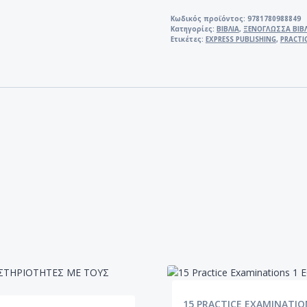
SCHOOLS
PRACTICE
Κωδικός προϊόντος:
9781780988849
Κατηγορίες:
ΒΙΒΛΙΑ
,
ΞΕΝΟΓΛΩΣΣΑ ΒΙΒ
TESTS
Ετικέτες:
EXPRESS PUBLISHING
,
PRACTI
SB
ποσότητα
15 PRACTICE EXAMINATIO