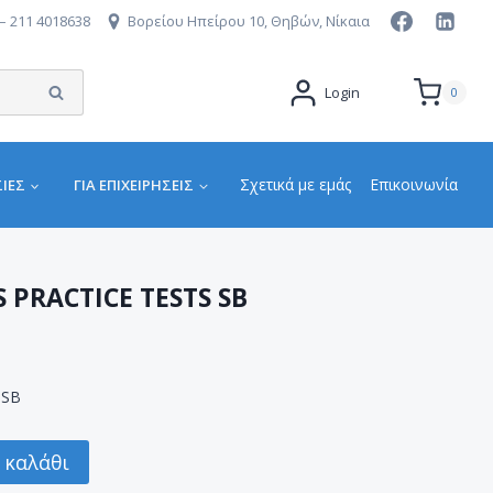
– 211 4018638
Βορείου Ηπείρου 10, Θηβών, Νίκαια
Αναζήτηση
Login
0
Σχετικά με εμάς
Επικοινωνία
ΙΕΣ
ΓΙΑ ΕΠΙΧΕΙΡΉΣΕΙΣ
 PRACTICE TESTS SB
 SB
 καλάθι