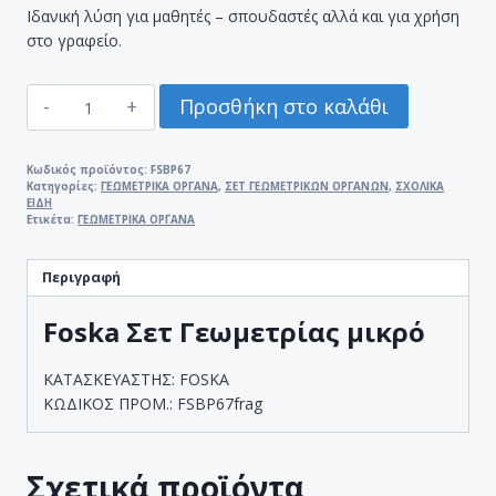
Ιδανική λύση για μαθητές – σπουδαστές αλλά και για χρήση
στο γραφείο.
FOSKA
Προσθήκη στο καλάθι
ΣΕΤ
ΓΕΩΜΕΤΡΙΑΣ
ΜΙΚΡΟ
Κωδικός προϊόντος:
FSBP67
Κατηγορίες:
ΓΕΩΜΕΤΡΙΚΑ ΟΡΓΑΝΑ
,
ΣΕΤ ΓΕΩΜΕΤΡΙΚΩΝ ΟΡΓΑΝΩΝ
,
ΣΧΟΛΙΚΑ
(4
ΕΙΔΗ
ΤΕΜΑΧΙΑ)
Ετικέτα:
ΓΕΩΜΕΤΡΙΚΑ ΟΡΓΑΝΑ
ποσότητα
Περιγραφή
Foska Σετ Γεωμετρίας μικρό
ΚΑΤΑΣΚΕΥΑΣΤΗΣ: FOSKA
ΚΩΔΙΚΟΣ ΠΡΟΜ.: FSBP67
frag
Σχετικά προϊόντα