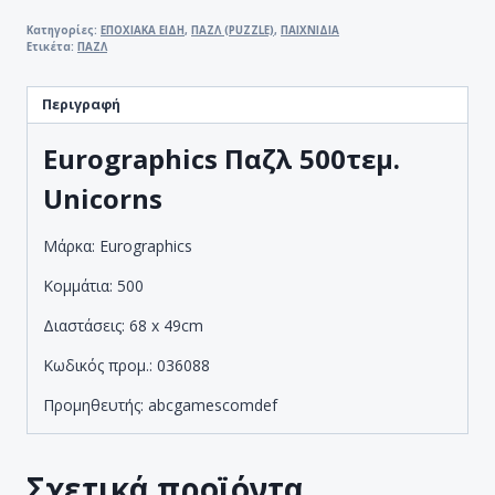
500
ΤΕΜ.
Κατηγορίες:
ΕΠΟΧΙΑΚΑ ΕΙΔΗ
,
ΠΑΖΛ (PUZZLE)
,
ΠΑΙΧΝΙΔΙΑ
Ετικέτα:
ΠΑΖΛ
XLarge
6500-
5363
Περιγραφή
UNICORNS
IN
Eurographics Παζλ 500τεμ.
FAIRY
Unicorns
LAND
BY
Μάρκα: Eurographics
JAN
PATRICK
Κομμάτια: 500
ποσότητα
Διαστάσεις: 68 x 49cm
Κωδικός προμ.: 036088
Προμηθευτής: abcgamescomdef
Σχετικά προϊόντα