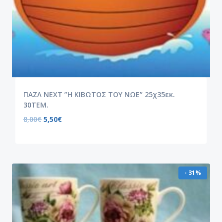
ΠΑΖΛ NEXT ”Η ΚΙΒΩΤΟΣ ΤΟΥ ΝΩΕ” 25χ35εκ.
30ΤΕΜ.
8,00
€
5,50
€
- 31%