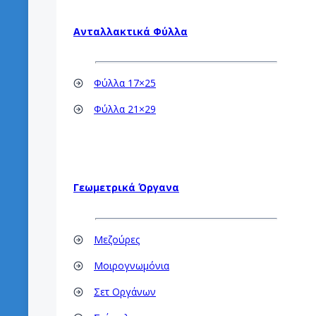
Ανταλλακτικά Φύλλα
Φύλλα 17×25
Φύλλα 21×29
Γεωμετρικά Όργανα
Μεζούρες
Μοιρογνωμόνια
Σετ Οργάνων