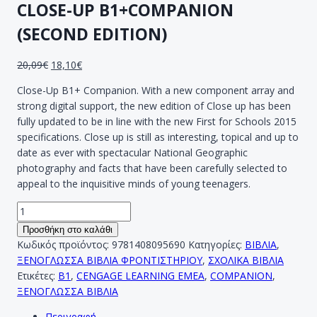
CLOSE-UP B1+COMPANION
(SECOND EDITION)
20,09
€
18,10
€
Close-Up B1+ Companion. With a new component array and
strong digital support, the new edition of Close up has been
fully updated to be in line with the new First for Schools 2015
specifications. Close up is still as interesting, topical and up to
date as ever with spectacular National Geographic
photography and facts that have been carefully selected to
appeal to the inquisitive minds of young teenagers.
CLOSE-
UP
Προσθήκη στο καλάθι
B1+COMPANION
Κωδικός προϊόντος:
9781408095690
Κατηγορίες:
ΒΙΒΛΙΑ
,
(SECOND
ΞΕΝΟΓΛΩΣΣΑ ΒΙΒΛΙΑ ΦΡΟΝΤΙΣΤΗΡΙΟΥ
,
ΣΧΟΛΙΚΑ ΒΙΒΛΙΑ
EDITION)
Ετικέτες:
B1
,
CENGAGE LEARNING EMEA
,
COMPANION
,
ποσότητα
ΞΕΝΟΓΛΩΣΣΑ ΒΙΒΛΙΑ
Περιγραφή