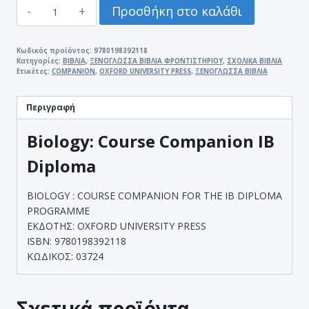
BIOLOGY
Προσθήκη στο καλάθι
:
COURSE
COMPANION
Κωδικός προϊόντος:
9780198392118
Κατηγορίες:
ΒΙΒΛΙΑ
,
ΞΕΝΟΓΛΩΣΣΑ ΒΙΒΛΙΑ ΦΡΟΝΤΙΣΤΗΡΙΟΥ
,
ΣΧΟΛΙΚΑ ΒΙΒΛΙΑ
FOR
Ετικέτες:
COMPANION
,
OXFORD UNIVERSITY PRESS
,
ΞΕΝΟΓΛΩΣΣΑ ΒΙΒΛΙΑ
THE
IB
Περιγραφή
DIPLOMA
PROGRAMME
Biology: Course Companion IB
ποσότητα
Diploma
BIOLOGY : COURSE COMPANION FOR THE IB DIPLOMA
PROGRAMME
ΕΚΔΟΤΗΣ: OXFORD UNIVERSITY PRESS
ISBN: 9780198392118
ΚΩΔΙΚΟΣ: 03724
Σχετικά προϊόντα