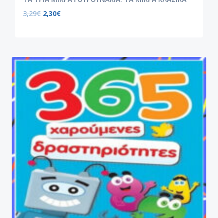
3,29
€
2,30
€