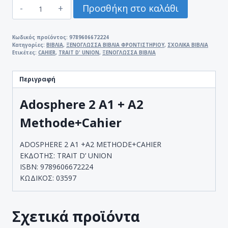
ADOSPHERE
Προσθήκη στο καλάθι
2
A1
+A2
Κωδικός προϊόντος:
9789606672224
Κατηγορίες:
ΒΙΒΛΙΑ
,
ΞΕΝΟΓΛΩΣΣΑ ΒΙΒΛΙΑ ΦΡΟΝΤΙΣΤΗΡΙΟΥ
,
ΣΧΟΛΙΚΑ ΒΙΒΛΙΑ
METHODE+CAHIER
Ετικέτες:
CAHIER
,
TRAIT D' UNION
,
ΞΕΝΟΓΛΩΣΣΑ ΒΙΒΛΙΑ
ποσότητα
Περιγραφή
Adosphere 2 A1 + A2
Methode+Cahier
ADOSPHERE 2 A1 +A2 METHODE+CAHIER
ΕΚΔΟΤΗΣ: TRAIT D’ UNION
ISBN: 9789606672224
ΚΩΔΙΚΟΣ: 03597
Σχετικά προϊόντα