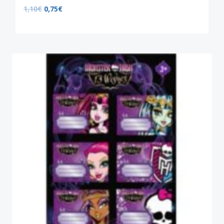
1,10
€
0,75
€