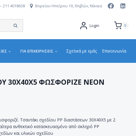
– 211 4018638
Βορείου Ηπείρου 10, Θηβών, Νίκαια
Αναζήτηση
Login
0
Σχετικά με εμάς
Επικοινωνία
ΙΕΣ
ΓΙΑ ΕΠΙΧΕΙΡΉΣΕΙΣ
ΟΥ 30Χ40Χ5 ΦΩΣΦΟΡΙΖΕ ΝΕΟΝ
σφοριζέ. Τσαντάκι σχεδίου PP διαστάσεων 30Χ40Χ5 με 2
ιαίτερα ανθεκτικό κατασκευασμένο από σκληρό PP
χεδίων και υλικών σχεδίου