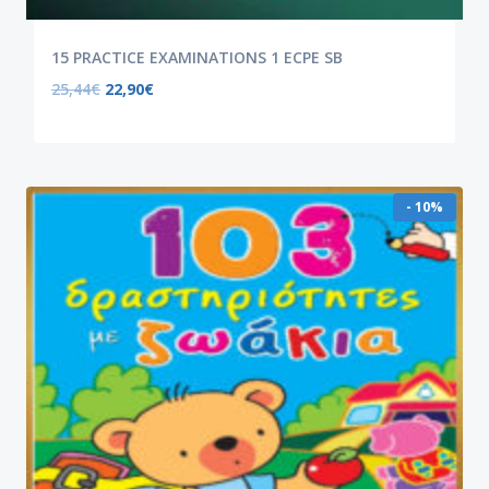
15 PRACTICE EXAMINATIONS 1 ECPE SB
25,44
€
22,90
€
- 10%