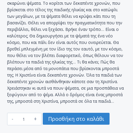
σκαρώνει ψέματα. Το κορίτσι των δεκαπέντε χρονών, που
βρίσκεται στο τέλος της παιδικής ηλικίας και στο κατώφλι
των μεγάλων, με τα ψέματα θέλει να κρύψει κάτι που τη
βασανίζει. Θέλει να απορρίψει την πραγματικότητα που την
περιβάλλει, θέλει να ξεχάσει. Βρήκε έναν τρόπο… Είναι ο
καλύτερος; Θα δημιουργήσει με τα ψέματά της ένα νέο
κόσμο, που και πάλι δεν είναι αυτός που ονειρεύεται. Θα
βρεθεί μπλεγμένη με τον ίδιο της τον εαυτό, με τον κόσμο,
που θέλει να τον βλέπει διαφορετικό, όπως θέλουν να τον
βλέπουν τα παιδιά της ηλικίας της… Τι θα κάνει; Πώς θα
περάσει μέσα από τα μονοπάτια που βρίσκονται μπροστά
της; Η Χριστίνα είναι δεκαπέντε χρονών. Όλα τα παιδιά των
δεκαπέντε χρονών αισθάνθηκαν κάποτε σαν τη Χριστίνα.
Χρειάστηκαν κι αυτά να πουν ψέματα, σε μια προσπάθεια να
ξεφύγουν από το ψέμα. Αλλά ο δρόμος είναι ένας μπροστά
της, μπροστά στη Χριστίνα, μπροστά σε όλα τα παιδιά…
ΤΟ
Προσθήκη στο καλάθι
ΨΕΜΑ
ΖΩΡΖ