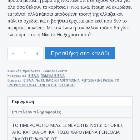
προβληματάκι: η μαμά της Νίκι λέει ότι δεν έχουν λεφτά για
όλα όσα θέλουν τα κορίτσια.Η Νίκι είναι έτοιμη να ακυρώσει
τα πάντα, αλλά κάποια απρόσμενη τροπή τής αλλάζει και
πάλι τα σχέδια, και η βοήθεια έρχεται από εκεί που δεν το
περιμένει κανένας. Με τον έναν ή τον άλλον τρόπο θα γίνει
ένα πάρτι που η Νίκι δε θα ξεχάσει ποτέ!
ΤΟ
Προσθήκη στο καλάθι
ΗΜΕΡΟΛΟΓΙΟ
ΜΙΑΣ
ΞΕΝΕΡΩΤΗΣ
Κωδικός προϊόντος:
9786180128819
Κατηγορίες:
ΒΙΒΛΙΑ
,
ΠΑΙΔΙΚΑ ΒΙΒΛΙΑ
Νο13
Ετικέτες:
ΒΙΒΛΙΑ
,
Νο13
,
ΠΑΙΔΙΚΗ ΛΟΓΟΤΕΧΝΙΑ
,
ΡΕΪΤΣΕΛ ΡΕΝΕ ΡΑΣΕΛ
,
ΤΟ
ποσότητα
ΗΜΕΡΟΛΟΓΙΟ ΜΙΑΣ ΞΕΝΕΡΩΤΗΣ
,
ΨΥΧΟΓΙΟΣ
Περιγραφή
Επιπλέον πληροφορίες
ΤΟ ΗΜΕΡΟΛΟΓΙΟ ΜΙΑΣ ΞΕΝΕΡΩΤΗΣ Νο13: ΙΣΤΟΡΙΕΣ
ΑΠΟ ΚΑΠΟΙΑ ΟΧΙ ΚΑΙ ΤΟΣΟ ΧΑΡΟΥΜΕΝΑ ΓΕΝΕΘΛΙΑ
ΕΚΔΟΤΗΣ: ΨΥΧΟΓΙΟΣ