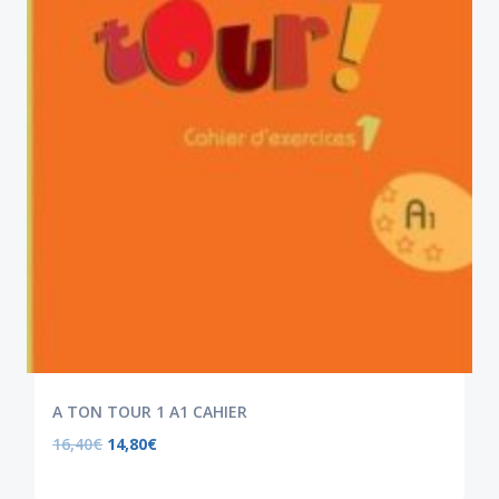
A TON TOUR 1 A1 CAHIER
16,40
€
14,80
€