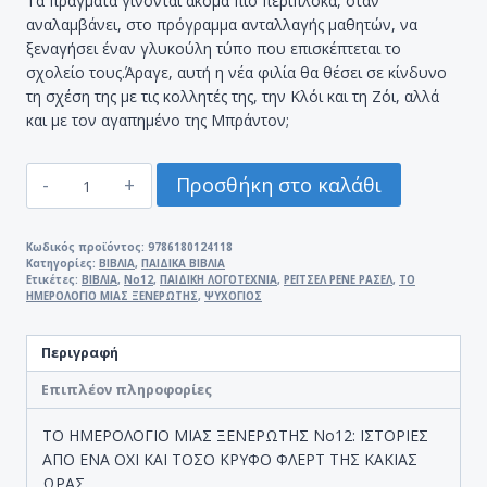
Τα πράγματα γίνονται ακόμα πιο περίπλοκα, όταν
αναλαμβάνει, στο πρόγραμμα ανταλλαγής μαθητών, να
ξεναγήσει έναν γλυκούλη τύπο που επισκέπτεται το
σχολείο τους.Άραγε, αυτή η νέα φιλία θα θέσει σε κίνδυνο
τη σχέση της με τις κολλητές της, την Κλόι και τη Ζόι, αλλά
και με τον αγαπημένο της Μπράντον;
ΤΟ
Προσθήκη στο καλάθι
ΗΜΕΡΟΛΟΓΙΟ
ΜΙΑΣ
ΞΕΝΕΡΩΤΗΣ
Κωδικός προϊόντος:
9786180124118
Κατηγορίες:
ΒΙΒΛΙΑ
,
ΠΑΙΔΙΚΑ ΒΙΒΛΙΑ
Νο12
Ετικέτες:
ΒΙΒΛΙΑ
,
Νο12
,
ΠΑΙΔΙΚΗ ΛΟΓΟΤΕΧΝΙΑ
,
ΡΕΪΤΣΕΛ ΡΕΝΕ ΡΑΣΕΛ
,
ΤΟ
ποσότητα
ΗΜΕΡΟΛΟΓΙΟ ΜΙΑΣ ΞΕΝΕΡΩΤΗΣ
,
ΨΥΧΟΓΙΟΣ
Περιγραφή
Επιπλέον πληροφορίες
ΤΟ ΗΜΕΡΟΛΟΓΙΟ ΜΙΑΣ ΞΕΝΕΡΩΤΗΣ Νο12: ΙΣΤΟΡΙΕΣ
ΑΠΟ ΕΝΑ ΟΧΙ ΚΑΙ ΤΟΣΟ ΚΡΥΦΟ ΦΛΕΡΤ ΤΗΣ ΚΑΚΙΑΣ
ΩΡΑΣ