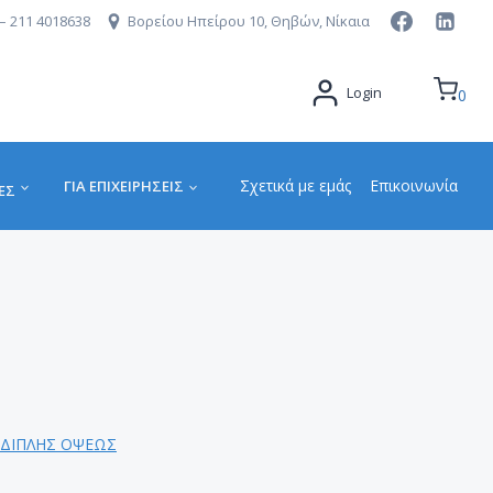
– 211 4018638
Βορείου Ηπείρου 10, Θηβών, Νίκαια
Login
0
Σχετικά με εμάς
Επικοινωνία
ΓΙΑ ΕΠΙΧΕΙΡΉΣΕΙΣ
ΕΣ
 ΔΙΠΛΗΣ ΟΨΕΩΣ