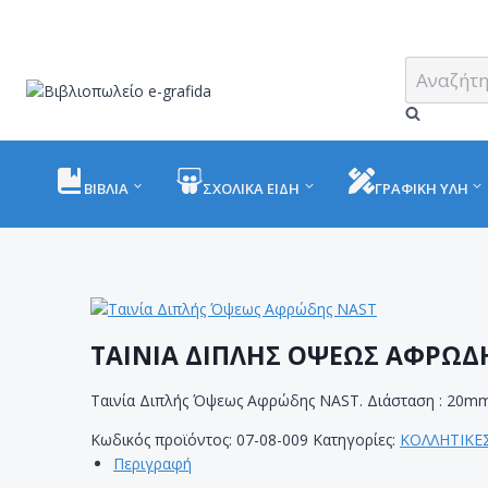
Skip
to
content
Αναζήτηση
για:
ΒΙΒΛΙΑ
ΣΧΟΛΙΚΑ ΕΙΔΗ
ΓΡΑΦΙΚΗ ΥΛΗ
ΤΑΙΝΙΑ ΔΙΠΛΗΣ ΟΨΕΩΣ ΑΦΡΩΔ
Ταινία Διπλής Όψεως Αφρώδης NAST. Διάσταση : 20mm
Κωδικός προϊόντος:
07-08-009
Κατηγορίες:
ΚΟΛΛΗΤΙΚΕΣ
Περιγραφή