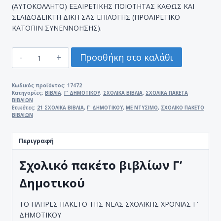
(ΑΥΤΟΚΟΛΛΗΤΟ) ΕΞΑΙΡΕΤΙΚΗΣ ΠΟΙΟΤΗΤΑΣ ΚΑΘΩΣ ΚΑΙ
ΣΕΛΙΔΟΔΕΙΚΤΗ ΔΙΚΗ ΣΑΣ ΕΠΙΛΟΓΗΣ (ΠΡΟΑΙΡΕΤΙΚΟ
ΚΑΤΟΠΙΝ ΣΥΝΕΝΝΟΗΣΗΣ).
ΣΧΟΛΙΚΟ
Προσθήκη στο καλάθι
ΠΑΚΕΤΟ
ΒΙΒΛΙΩΝ
Γ'
Κωδικός προϊόντος:
17472
Κατηγορίες:
ΒΙΒΛΙΑ
,
Γ' ΔΗΜΟΤΙΚΟΥ
,
ΣΧΟΛΙΚΑ ΒΙΒΛΙΑ
,
ΣΧΟΛΙΚΑ ΠΑΚΕΤΑ
ΔΗΜΟΤΙΚΟΥ
ΒΙΒΛΙΩΝ
(21
Ετικέτες:
21 ΣΧΟΛΙΚΑ ΒΙΒΛΙΑ
,
Γ' ΔΗΜΟΤΙΚΟΥ
,
ΜΕ ΝΤΥΣΙΜΟ
,
ΣΧΟΛΙΚΟ ΠΑΚΕΤΟ
ΒΙΒΛΙΩΝ
ΣΧΟΛΙΚΑ
ΒΙΒΛΙΑ)
ΜΕ
Περιγραφή
ΝΤΥΣΙΜΟ
ποσότητα
Σχολικό πακέτο βιβλίων Γ’
Δημοτικού
ΤΟ ΠΛΗΡΕΣ ΠΑΚΕΤΟ ΤΗΣ ΝΕΑΣ ΣΧΟΛΙΚΗΣ ΧΡΟΝΙΑΣ Γ’
ΔΗΜΟΤΙΚΟΥ