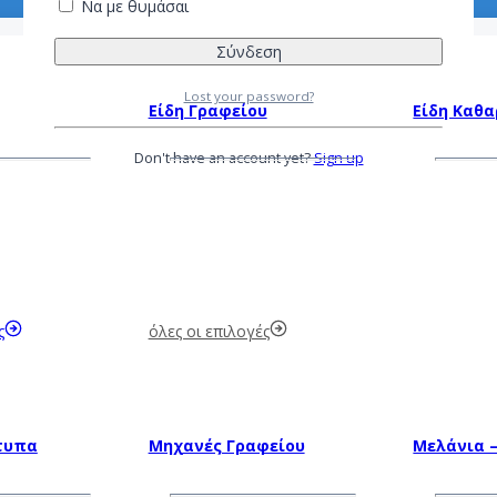
Να με θυμάσαι
Lost your password?
Είδη Γραφείου
Είδη Καθ
Don't have an account yet?
Sign up
ς
όλες οι επιλογές
τυπα
Μηχανές Γραφείου
Μελάνια –