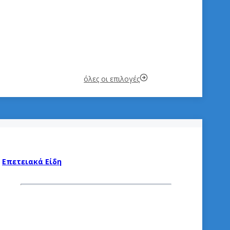
όλες οι επιλογές
Επετειακά Είδη