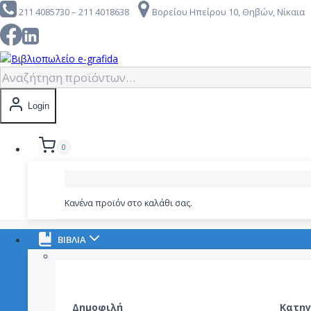
211 4085730 – 211 4018638
Βορείου Ηπείρου 10, Θηβών, Νίκαια
to
content
Αναζήτηση
για:
Login
0
Κανένα προϊόν στο καλάθι σας.
ΒΙΒΛΙΑ
Δημοφιλή
Κατηγ