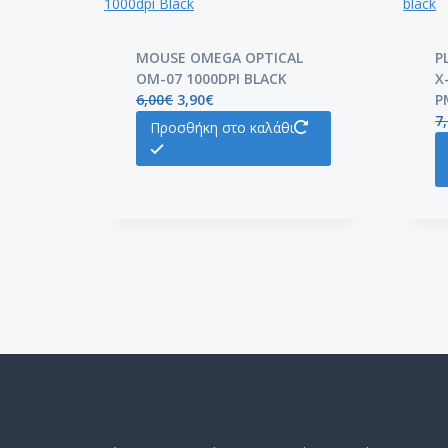
MOUSE OMEGA OPTICAL
P
OM-07 1000DPI BLACK
X
6,00
€
3,90
€
P
7
Προσθήκη στο καλάθι