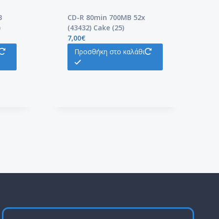
3
CD-R 80min 700MB 52x
)
(43432) Cake (25)
7,00
€
Προσθήκη στο καλάθι