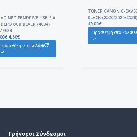
TONER CANON C-EXV3
BLACK (2520/2525/2530
LATINET PENDRIVE USB 2.0
40,00
€
-DEPO 8GB BLACK (4094)
MFE8B
Προσθήκη στο καλάθι
,00
€
4,50
€
Προσθήκη στο καλάθι
Γρήγοροι Σύνδεσμοι