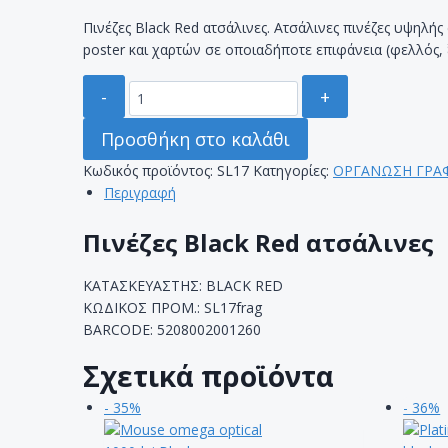
Πινέζες Black Red ατσάλινες. Ατσάλινες πινέζες υψηλής
poster και χαρτών σε οποιαδήποτε επιφάνεια (φελλός,
ΠΙΝΕΖΕΣ
BLACK
RED
Προσθήκη στο καλάθι
ΑΤΣΑΛΙΝΕΣ
Κωδικός προϊόντος:
SL17
Κατηγορίες:
ΟΡΓΑΝΩΣΗ ΓΡΑ
ΜΕ
Περιγραφή
ΠΛΑΣΤΙΚΟ
ΚΕΦΑΛΙ
Πινέζες Black Red ατσάλινες
ποσότητα
ΚΑΤΑΣΚΕΥΑΣΤΗΣ: BLACK RED
ΚΩΔΙΚΟΣ ΠΡΟΜ.: SL17frag
BARCODE: 5208002001260
Σχετικά προϊόντα
- 35%
- 36%