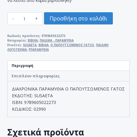
να λείπει από καμία βιβλιοθήκη!
Ο
Προσθήκη στο καλάθι
ΠΑΠΟΥΤΣΩΜΕΝΟΣ
ΓΑΤΟΣ.
ΔΙΑΧΡΟΝΙΚΑ
Κωδικός προϊόντος:
9789605022273
Κατηγορίες:
ΒΙΒΛΙΑ
,
ΠΑΙΔΙΚΑ - ΠΑΡΑΜΥΘΙΑ
ΠΑΡΑΜΥΘΙΑ
Ετικέτες:
SUSAETA
,
ΒΙΒΛΙΑ
,
Ο ΠΑΠΟΥΤΣΩΜΕΝΟΣ ΓΑΤΟΣ
,
ΠΑΙΔΙΚΗ
ποσότητα
ΛΟΓΟΤΕΧΝΙΑ
,
ΡΠΑΡΑΜΥΘΙΑ
Περιγραφή
Επιπλέον πληροφορίες
ΔΙΑΧΡΟΝΙΚΑ ΠΑΡΑΜΥΘΙΑ Ο ΠΑΠΟΥΤΣΩΜΕΝΟΣ ΓΑΤΟΣ
ΕΚΔΟΤΗΣ: SUSAETA
ISBN: 9789605022273
ΚΩΔΙΚΟΣ: 02990
Σχετικά προϊόντα