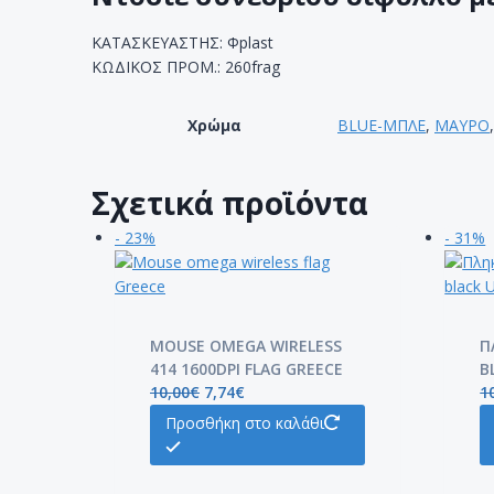
ΚΑΤΑΣΚΕΥΑΣΤΗΣ: Φplast
ΚΩΔΙΚΟΣ ΠΡΟΜ.: 260frag
Χρώμα
BLUE-ΜΠΛΕ
,
ΜΑΥΡΟ
Σχετικά προϊόντα
- 23%
- 31%
MOUSE OMEGA WIRELESS
Π
414 1600DPI FLAG GREECE
B
10,00
€
7,74
€
1
Προσθήκη στο καλάθι