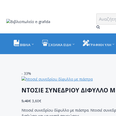
Skip
to
content
Αναζήτηση
για:
ΒΙΒΛΙΑ
ΣΧΟΛΙΚΑ ΕΙΔΗ
ΓΡΑΦΙΚΗ ΥΛΗ
- 33%
ΝΤΟΣΙΕ ΣΥΝΕΔΡΙΟΥ ΔΙΦΥΛΛΟ Μ
5,40
€
3,60
€
Ντοσιέ συνεδρίου δίφυλλο με πιάστρα. Ντοσιέ συνεδρ
διπλώσει και να κρατά σημειώσεις.