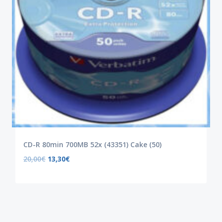
CD-R 80min 700MB 52x (43351) Cake (50)
20,00
€
13,30
€