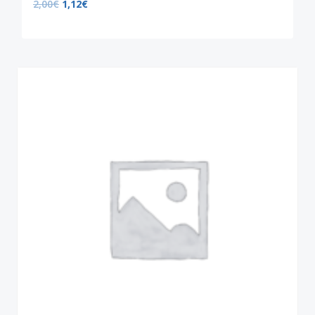
2,00
€
1,12
€