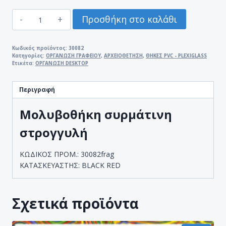
ΜΟΛΥΒΟΘΗΚΗ
Προσθήκη στο καλάθι
ΣΥΡΜΑΤΙΝΗ
ΣΤΡΟΓΓΥΛΗ
ποσότητα
Κωδικός προϊόντος:
30082
Κατηγορίες:
ΟΡΓΑΝΩΣΗ ΓΡΑΦΕΙΟΥ
,
ΑΡΧΕΙΟΘΕΤΗΣΗ
,
ΘΗΚΕΣ PVC - PLEXIGLASS
Ετικέτα:
ΟΡΓΑΝΩΣΗ DESKTOP
Περιγραφή
Μολυβοθήκη συρμάτινη
στρογγυλή
ΚΩΔΙΚΟΣ ΠΡΟΜ.: 30082frag
ΚΑΤΑΣΚΕΥΑΣΤΗΣ: BLACK RED
Σχετικά προϊόντα