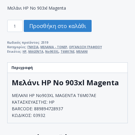
Μελάνι HP No 903xl Magenta
ΜΕΛΑΝΙ
Προσθήκη στο καλάθι
HP
No903XL
MAGENTA
Κωδικός προϊόντος:
2519
Κατηγορίες:
ΓΝΗΣΙΑ
,
ΜΕΛΑΝΙΑ - ΤΟΝΕΡ
,
ΟΡΓΑΝΩΣΗ ΓΡΑΦΕΙΟΥ
T6M07AE
Ετικέτες:
HP
,
MAGENTA
,
No903XL
,
T6M07AE
,
ΜΕΛΑΝΙ
ποσότητα
Περιγραφή
Μελάνι HP No 903xl Magenta
ΜΕΛΑΝΙ HP No903XL MAGENTA T6M07AE
ΚΑΤΑΣΚΕΥΑΣΤΗΣ: HP
BARCODE: 889894728937
ΚΩΔΙΚΟΣ: 03932