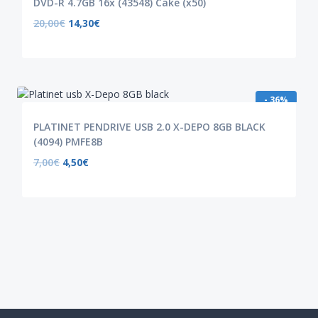
DVD-R 4.7GB 16x (43548) Cake (x50)
20,00
€
14,30
€
- 36%
PLATINET PENDRIVE USB 2.0 X-DEPO 8GB BLACK
(4094) PMFE8B
7,00
€
4,50
€