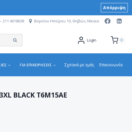
Απόρριψη
– 211 4018638
Βορείου Ηπείρου 10, Θηβών, Νίκαια
Αναζήτηση
Login
0
Σχετικά με εμάς
Επικοινωνία
ΙΕΣ
ΓΙΑ ΕΠΙΧΕΙΡΉΣΕΙΣ
3XL BLACK T6M15AE