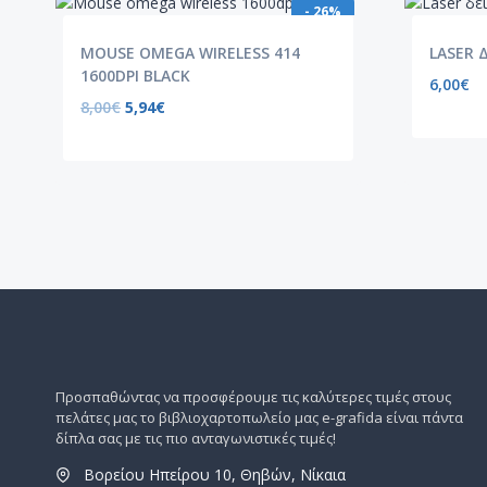
- 26%
MOUSE OMEGA WIRELESS 414
LASER 
1600DPI BLACK
6,00
€
8,00
€
5,94
€
Προσπαθώντας να προσφέρουμε τις καλύτερες τιμές στους
πελάτες μας το βιβλιοχαρτοπωλείο μας e-grafida είναι πάντα
δίπλα σας με τις πιο ανταγωνιστικές τιμές!
Βορείου Ηπείρου 10, Θηβών, Νίκαια