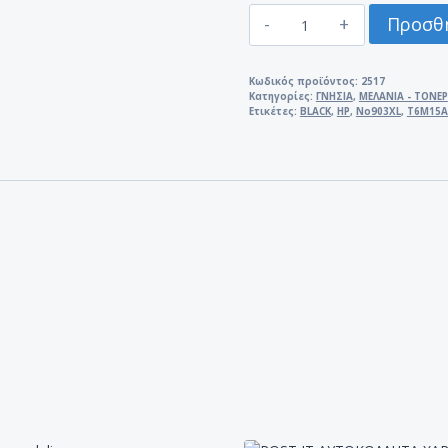
ΜΕΛΑΝΙ
Προσθή
HP
No903XL
BLACK
Κωδικός προϊόντος:
2517
Κατηγορίες:
ΓΝΗΣΙΑ
,
ΜΕΛΑΝΙΑ - ΤΟΝΕΡ
T6M15AE
Ετικέτες:
BLACK
,
HP
,
No903XL
,
T6M15A
ποσότητα