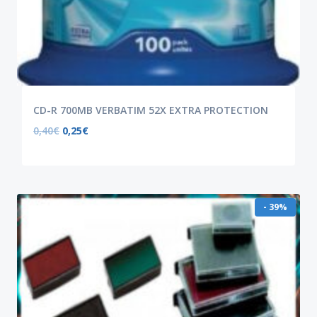
CD-R 700MB VERBATIM 52X EXTRA PROTECTION
0,40
€
0,25
€
- 39%