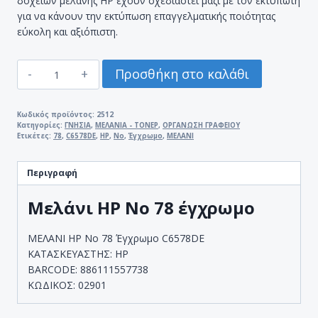
δοχείων μελάνης HP έχουν σχεδιαστεί μαζί με τον εκτυπωτή
για να κάνουν την εκτύπωση επαγγελματικής ποιότητας
εύκολη και αξιόπιστη.
ΜΕΛΑΝΙ
Προσθήκη στο καλάθι
HP
No
78
Κωδικός προϊόντος:
2512
Κατηγορίες:
ΓΝΗΣΙΑ
,
ΜΕΛΑΝΙΑ - ΤΟΝΕΡ
,
ΟΡΓΑΝΩΣΗ ΓΡΑΦΕΙΟΥ
Έγχρωμο
Ετικέτες:
78
,
C6578DE
,
HP
,
No
,
Έγχρωμο
,
ΜΕΛΑΝΙ
C6578DE
ποσότητα
Περιγραφή
Μελάνι HP No 78 έγχρωμο
ΜΕΛΑΝΙ HP No 78 Έγχρωμο C6578DE
ΚΑΤΑΣΚΕΥΑΣΤΗΣ: HP
BARCODE: 886111557738
ΚΩΔΙΚΟΣ: 02901