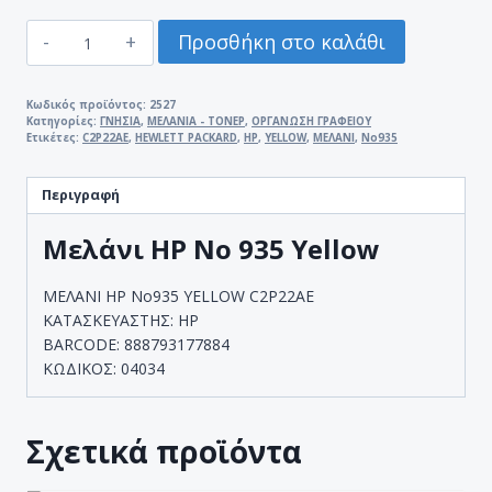
ΜΕΛΑΝΙ
Προσθήκη στο καλάθι
HP
Νο
935
Κωδικός προϊόντος:
2527
Κατηγορίες:
ΓΝΗΣΙΑ
,
ΜΕΛΑΝΙΑ - ΤΟΝΕΡ
,
ΟΡΓΑΝΩΣΗ ΓΡΑΦΕΙΟΥ
YELLOW
Ετικέτες:
C2P22AE
,
HEWLETT PACKARD
,
HP
,
YELLOW
,
ΜΕΛΑΝΙ
,
Νο935
C2P22AE
ποσότητα
Περιγραφή
Μελάνι HP No 935 Yellow
ΜΕΛΑΝΙ HP Νο935 YELLOW C2P22AE
ΚΑΤΑΣΚΕΥΑΣΤΗΣ: HP
BARCODE: 888793177884
ΚΩΔΙΚΟΣ: 04034
Σχετικά προϊόντα