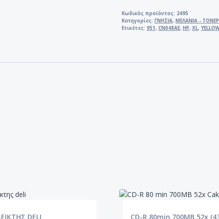
XL
YELLOW
Κωδικός προϊόντος:
2495
Κατηγορίες:
ΓΝΗΣΙΑ
,
ΜΕΛΑΝΙΑ - ΤΟΝΕΡ
HP
Ετικέτες:
951
,
CN048AE
,
HP
,
XL
,
YELLO
CN048AE
ποσότητα
ΔΕΙΚΤΗΣ DELI
CD-R 80min 700MB 52x (4