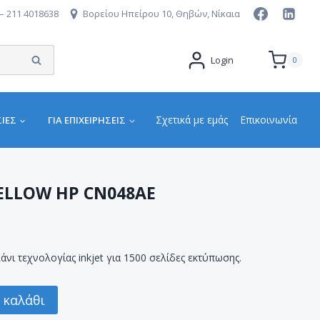
– 211 4018638
Βορείου Ηπείρου 10, Θηβών, Νίκαια
Αναζήτηση
Login
0
Σχετικά με εμάς
Επικοινωνία
ΙΕΣ
ΓΙΑ ΕΠΙΧΕΙΡΉΣΕΙΣ
YELLOW HP CN048AE
άνι τεχνολογίας inkjet για 1500 σελίδες εκτύπωσης.
 καλάθι