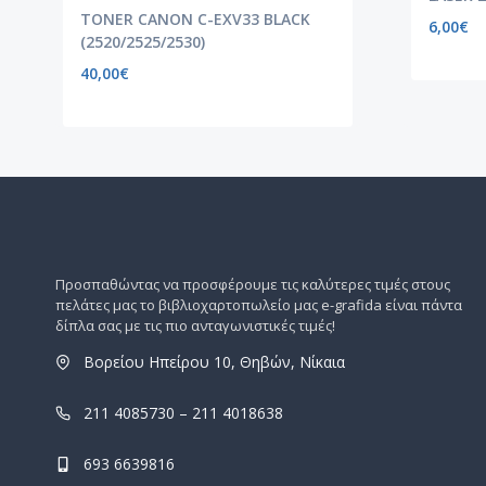
TONER CANON C-EXV33 BLACK
6,00
€
(2520/2525/2530)
40,00
€
Προσπαθώντας να προσφέρουμε τις καλύτερες τιμές στους
πελάτες μας το βιβλιοχαρτοπωλείο μας e-grafida είναι πάντα
δίπλα σας με τις πιο ανταγωνιστικές τιμές!
Βορείου Ηπείρου 10, Θηβών, Νίκαια
211 4085730 – 211 4018638
693 6639816