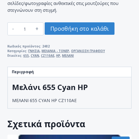
σελίδες/φωτογραφίες ανθεκτικές στις μουτζούρες που
στεγνώνουν στη στιγμή.
ΜΕΛΑΝΙ
Προσθήκη στο καλάθι
655
CYAN
HP
Κωδικός προϊόντος:
2482
Κατηγορίες:
ΓΝΗΣΙΑ
,
ΜΕΛΑΝΙΑ - ΤΟΝΕΡ
,
ΟΡΓΑΝΩΣΗ ΓΡΑΦΕΙΟΥ
CZ110AE
Ετικέτες:
655
,
CYAN
,
CZ110AE
,
HP
,
ΜΕΛΑΝΙ
ποσότητα
Περιγραφή
Μελάνι 655 Cyan HP
ΜΕΛΑΝΙ 655 CYAN HP CZ110AE
Σχετικά προϊόντα