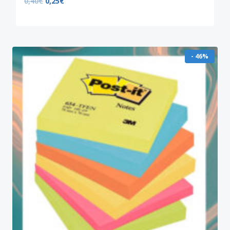
0,40
€
0,25
€
- 46%