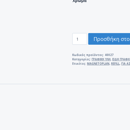
Χρώμα
ΜΑΡΚΑΔΟΡΟΣ
Προσθήκη στο
MAGNETOPLAN
ΓΙΑ
ΑΣΠΡΟΠΙΝΑΚΑ
Κωδικός προϊόντος:
40027
Κατηγορίες:
ΓΡΑΦΙΚΗ ΥΛΗ
,
ΕΙΔΗ ΓΡΑΦΗ
REFILL
Ετικέτες:
MAGNETOPLAN
,
REFILL
,
ΓΙΑ 
ποσότητα