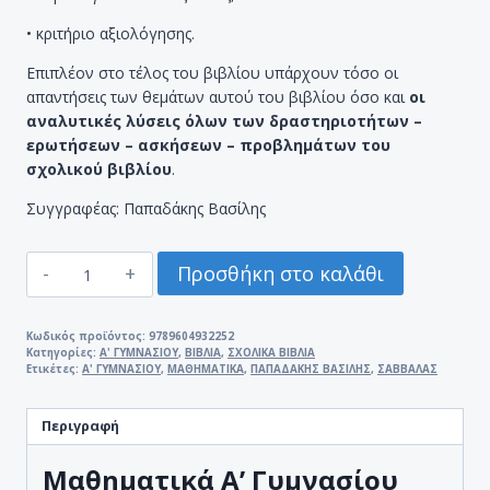
• κριτήριο αξιολόγησης.
Επιπλέον στο τέλος του βιβλίου υπάρχουν τόσο οι
απαντήσεις των θεμάτων αυτού του βιβλίου όσο και
οι
αναλυτικές λύσεις όλων των δραστηριοτήτων –
ερωτήσεων – ασκήσεων – προβλημάτων του
σχολικού βιβλίου
.
Συγγραφέας: Παπαδάκης Βασίλης
ΜΑΘΗΜΑΤΙΚΑ
Προσθήκη στο καλάθι
Α'
ΓΥΜΝΑΣΙΟΥ
ΣΑΒΒΑΛΑΣ
Κωδικός προϊόντος:
9789604932252
Κατηγορίες:
Α' ΓΥΜΝΑΣΙΟΥ
,
ΒΙΒΛΙΑ
,
ΣΧΟΛΙΚΑ ΒΙΒΛΙΑ
(ΠΑΠΑΔΑΚΗΣ
Ετικέτες:
Α' ΓΥΜΝΑΣΙΟΥ
,
ΜΑΘΗΜΑΤΙΚΑ
,
ΠΑΠΑΔΑΚΗΣ ΒΑΣΙΛΗΣ
,
ΣΑΒΒΑΛΑΣ
ΒΑΣΙΛΗΣ)
ποσότητα
Περιγραφή
Μαθηματικά Α’ Γυμνασίου