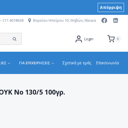
Απόρριψη
– 211 4018638
Βορείου Ηπείρου 10, Θηβών, Νίκαια
Αναζήτηση
Login
0
Σχετικά με εμάς
Επικοινωνία
ΙΕΣ
ΓΙΑ ΕΠΙΧΕΙΡΉΣΕΙΣ
ΥΚ Νο 130/5 100γρ.