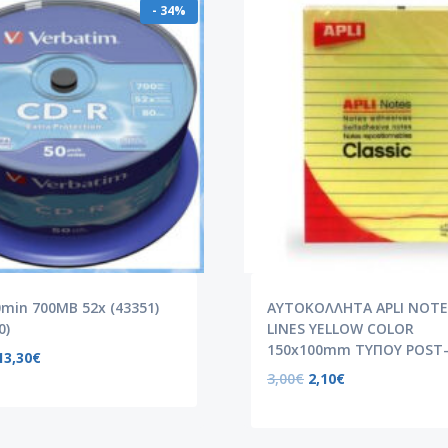
- 34%
min 700MB 52x (43351)
ΑΥΤΟΚΟΛΛΗΤΑ APLI NOTE
0)
LINES YELLOW COLOR
150x100mm ΤΥΠΟΥ POST-
13,30
€
3,00
€
2,10
€