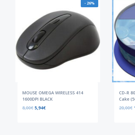
- 26%
MOUSE OMEGA WIRELESS 414
CD-R 80
1600DPI BLACK
Cake (5
8,00
€
5,94
€
20,00
€