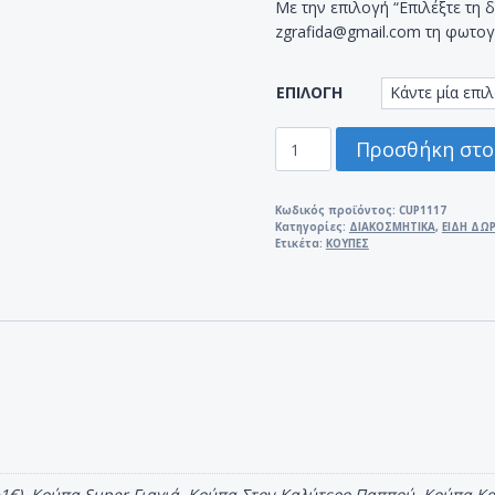
Με την επιλογή “Επιλέξτε τη δ
zgrafida@gmail.com τη φωτογ
ΕΠΙΛΟΓΗ
ΚΟΥΠΑ
Προσθήκη στο
ΓΙΑ
ΓΙΑΓΙΑ
-
Κωδικός προϊόντος:
CUP1117
Κατηγορίες:
ΔΙΑΚΟΣΜΗΤΙΚΑ
,
ΕΙΔΗ ΔΩ
ΠΑΠΠΟΥ
Ετικέτα:
ΚΟΥΠΕΣ
ποσότητα
(+1€), Κούπα Super Γιαγιά, Κούπα Στον Καλύτερο Παππού, Κούπα 