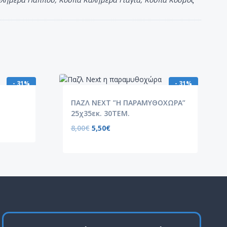
- 31%
- 31%
ΠΑΖΛ NEXT ”Η ΠΑΡΑΜΥΘΟΧΩΡΑ”
25χ35εκ. 30ΤΕΜ.
8,00
€
5,50
€