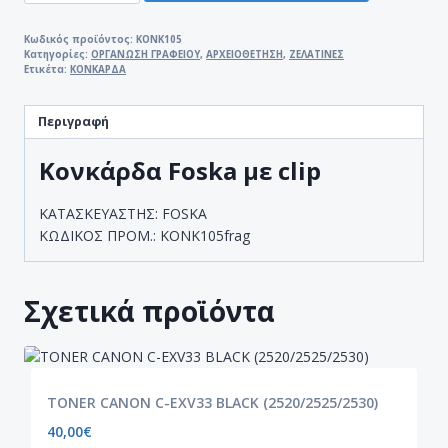
ME
CLIP
Κωδικός προϊόντος:
KONK105
Κατηγορίες:
ΟΡΓΑΝΩΣΗ ΓΡΑΦΕΙΟΥ
,
ΑΡΧΕΙΟΘΕΤΗΣΗ
,
ΖΕΛΑΤΙΝΕΣ
12x7,5
Ετικέτα:
ΚΟΝΚΑΡΔΑ
ποσότητα
Περιγραφή
Κονκάρδα Foska με clip
ΚΑΤΑΣΚΕΥΑΣΤΗΣ: FOSKA
ΚΩΔΙΚΟΣ ΠΡΟΜ.: KONK105frag
Σχετικά προϊόντα
TONER CANON C-EXV33 BLACK (2520/2525/2530)
40,00
€