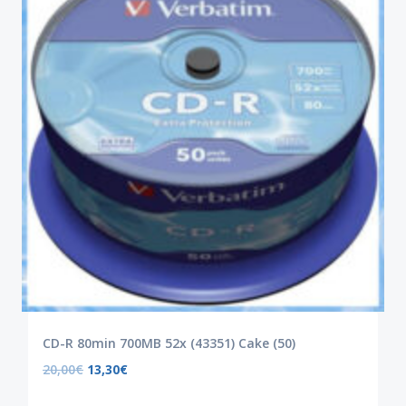
CD-R 80min 700MB 52x (43351) Cake (50)
20,00
€
13,30
€