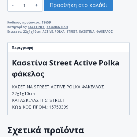
ΚΑΣΕΤΙΝΑ
Προσθήκη στο καλάθι
STREET
ACTIVE
POLKA
Κωδικός προϊόντος:
18659
Κατηγορίες:
ΚΑΣΕΤΙΝΕΣ
,
ΣΧΟΛΙΚΑ ΕΙΔΗ
ΦΑΚΕΛΟΣ
Ετικέτες:
22χ1χ10cm
,
ACTIVE
,
POLKA
,
STREET
,
ΚΑΣΕΤΙΝΑ
,
ΦΑΚΕΛΛΟΣ
22χ1χ10cm
ποσότητα
Περιγραφή
Κασετίνα Street Active Polka
φάκελος
ΚΑΣΕΤΙΝΑ STREET ACTIVE POLKA ΦΑΚΕΛΛΟΣ
22χ1χ10cm
ΚΑΤΑΣΚΕΥΑΣΤΗΣ: STREET
ΚΩΔΙΚΟΣ ΠΡΟΜ.: 15753399
Σχετικά προϊόντα