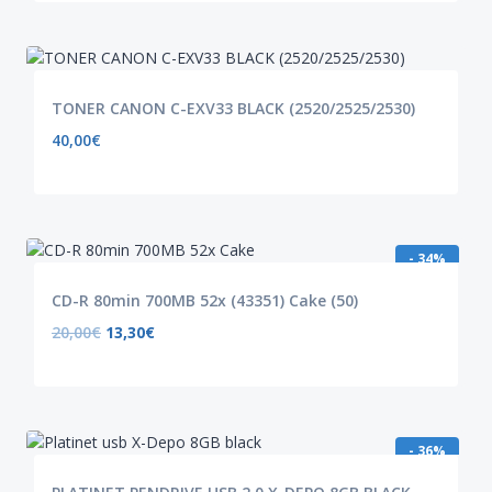
TONER CANON C-EXV33 BLACK (2520/2525/2530)
40,00
€
- 34%
CD-R 80min 700MB 52x (43351) Cake (50)
20,00
€
13,30
€
- 36%