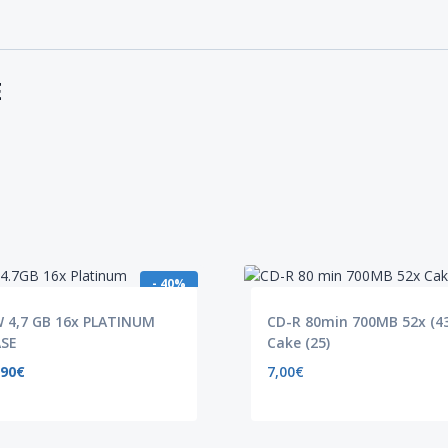
E
- 40%
 4,7 GB 16x PLATINUM
CD-R 80min 700MB 52x (4
ASE
Cake (25)
,90
€
7,00
€