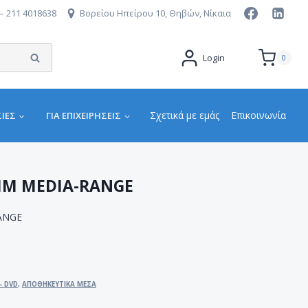
– 211 4018638
Βορείου Ηπείρου 10, Θηβών, Νίκαια
Αναζήτηση
Login
0
Σχετικά με εμάς
Επικοινωνία
ΙΕΣ
ΓΙΑ ΕΠΙΧΕΙΡΉΣΕΙΣ
IM MEDIA-RANGE
ANGE
- DVD
,
ΑΠΟΘΗΚΕΥΤΙΚΑ ΜΕΣΑ