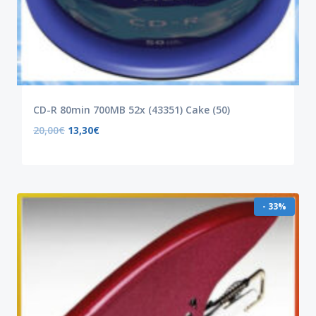
CD-R 80min 700MB 52x (43351) Cake (50)
20,00
€
13,30
€
- 33%