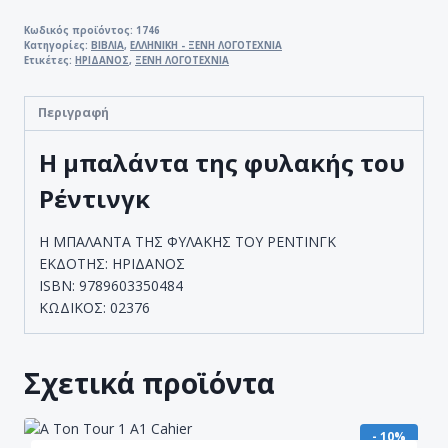
ΤΗΣ
ΦΥΛΑΚΗΣ
Κωδικός προϊόντος:
1746
Κατηγορίες:
ΒΙΒΛΙΑ
,
ΕΛΛΗΝΙΚΗ - ΞΕΝΗ ΛΟΓΟΤΕΧΝΙΑ
ΤΟΥ
Ετικέτες:
ΗΡΙΔΑΝΟΣ
,
ΞΕΝΗ ΛΟΓΟΤΕΧΝΙΑ
ΡΕΝΤΙΝΓΚ
ποσότητα
Περιγραφή
Η μπαλάντα της φυλακής του
Ρέντινγκ
Η ΜΠΑΛΑΝΤΑ ΤΗΣ ΦΥΛΑΚΗΣ ΤΟΥ ΡΕΝΤΙΝΓΚ
ΕΚΔΟΤΗΣ: ΗΡΙΔΑΝΟΣ
ISBN: 9789603350484
ΚΩΔΙΚΟΣ: 02376
Σχετικά προϊόντα
- 10%