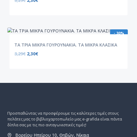
3,29
€
2,30
€
- 30%
ΤΑ ΤΡΙΑ ΜΙΚΡΑ ΓΟΥΡΟΥΝΑΚΙΑ. ΤΑ ΜΙΚΡΑ ΚΛΑΣΙΚΑ
3,29
€
2,30
€
Προσπαθώντας να προσφέρουμε τις καλύτερες τιμές στους
πελάτες μας το βιβλιοχαρτοπωλείο μας e-grafida είναι πάντα
δίπλα σας με τις πιο ανταγωνιστικές τιμές!
Βορείου Ηπείρου 10, Θηβών, Νίκαια