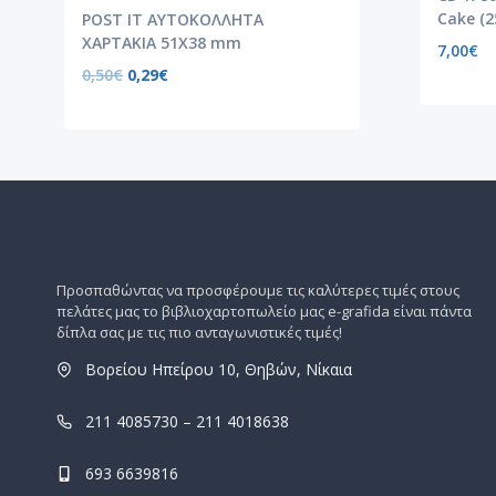
Cake (2
POST IT ΑΥΤΟΚΟΛΛΗΤΑ
ΧΑΡΤΑΚΙΑ 51X38 mm
7,00
€
0,50
€
0,29
€
Προσπαθώντας να προσφέρουμε τις καλύτερες τιμές στους
πελάτες μας το βιβλιοχαρτοπωλείο μας e-grafida είναι πάντα
δίπλα σας με τις πιο ανταγωνιστικές τιμές!
Βορείου Ηπείρου 10, Θηβών, Νίκαια
211 4085730 – 211 4018638
693 6639816