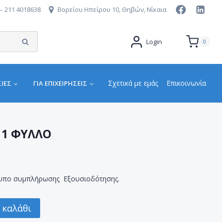
– 211 4018638
Βορείου Ηπείρου 10, Θηβών, Νίκαια
Αναζήτηση
Login
0
Σχετικά με εμάς
Επικοινωνία
ΙΕΣ
ΓΙΑ ΕΠΙΧΕΙΡΉΣΕΙΣ
 1 ΦΥΛΛΟ
τυπο συμπλήρωσης Εξουσιοδότησης.
 καλάθι