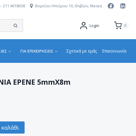
– 211 4018638
Βορείου Ηπείρου 10, Θηβών, Νίκαια
Αναζήτηση
Login
0
Σχετικά με εμάς
Επικοινωνία
ΙΕΣ
ΓΙΑ ΕΠΙΧΕΙΡΉΣΕΙΣ
ΙΝΙΑ EPENE 5mmX8m
 καλάθι