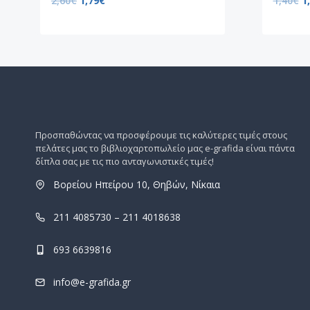
2,60
€
1,79
€
1,40
€
1
Προσπαθώντας να προσφέρουμε τις καλύτερες τιμές στους
πελάτες μας το βιβλιοχαρτοπωλείο μας e-grafida είναι πάντα
δίπλα σας με τις πιο ανταγωνιστικές τιμές!
Βορείου Ηπείρου 10, Θηβών, Νίκαια
211 4085730 – 211 4018638
693 6639816
info@e-grafida.gr