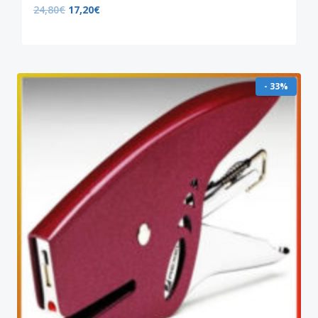
24,80
€
17,20
€
- 33%