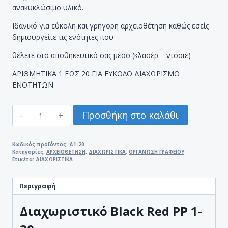
ανακυκλώσιμο υλικό.
Ιδανικό για εύκολη και γρήγορη αρχειοθέτηση καθώς εσείς
δημιουργείτε τις ενότητες που
θέλετε στο αποθηκευτικό σας μέσο (κλασέρ – ντοσιέ)
ΑΡΙΘΜΗΤΙΚΑ 1 ΕΩΣ 20 ΓΙΑ ΕΥΚΟΛΟ ΔΙΑΧΩΡΙΣΜΟ
ΕΝΟΤΗΤΩΝ
ΔΙΑΧΩΡΙΣΤΙΚΟ
Προσθήκη στο καλάθι
BLACK
RED
PP
Κωδικός προϊόντος:
Δ1-20
Κατηγορίες:
ΑΡΧΕΙΟΘΕΤΗΣΗ
,
ΔΙΑΧΩΡΙΣΤΙΚΑ
,
ΟΡΓΑΝΩΣΗ ΓΡΑΦΕΙΟΥ
1-
Ετικέτα:
ΔΙΑΧΩΡΙΣΤΙΚΑ
20
ΑΡΙΘΜΗΤΙΚΟ
Περιγραφή
ποσότητα
Διαχωριστικό Black Red PP 1-