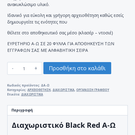
ανακυκλώσιμο υλικό.
Ιδανικό για εύκολη και γρήγορη αρχειοθέτηση καθώς εσείς
δημιουργείτε τις ενότητες που
θέλετε στο αποθηκευτικό σας μέσο (κλασέρ – ντοσιέ)
ΕΥΡΕΤΗΡΙΟ Α-Ω ΣΕ 20 ΦΥΛΛΑ ΓΙΑ ΑΠΟΘΗΚΕΥΣΗ ΤΩΝ
ΕΓΓΡΑΦΩΝ ΣΑΣ ΜΕ ΑΛΦΑΒΗΤΙΚΗ ΣΕΙΡΑ
ΔΙΑΧΩΡΙΣΤΙΚΟ
Προσθήκη στο καλάθι
BLACK
RED
Α-
Κωδικός προϊόντος:
ΔΑ-Ω
Κατηγορίες:
ΑΡΧΕΙΟΘΕΤΗΣΗ
,
ΔΙΑΧΩΡΙΣΤΙΚΑ
,
ΟΡΓΑΝΩΣΗ ΓΡΑΦΕΙΟΥ
Ω
Ετικέτα:
ΔΙΑΧΩΡΙΣΤΙΚΑ
PP
ΑΛΦΑΒΗΤΙΚΟ
Περιγραφή
ποσότητα
Διαχωριστικό Black Red Α-Ω