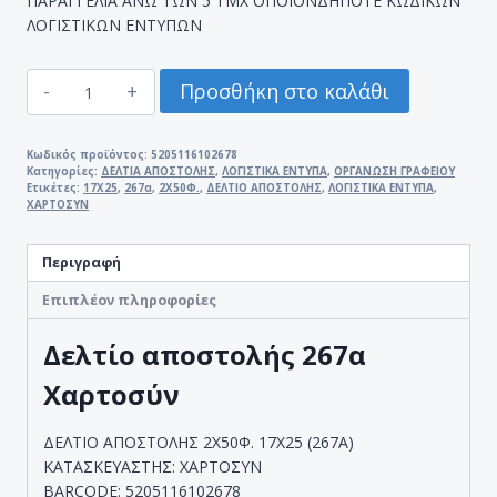
ΠΑΡΑΓΓΕΛΙΑ ΑΝΩ ΤΩΝ 5 ΤΜΧ ΟΠΟΙΟΝΔΗΠΟΤΕ ΚΩΔΙΚΩΝ
ΛΟΓΙΣΤΙΚΩΝ ΕΝΤΥΠΩΝ
ΔΕΛΤΙΟ
Προσθήκη στο καλάθι
ΑΠΟΣΤΟΛΗΣ
267α
2Χ50Φ.
Κωδικός προϊόντος:
5205116102678
Κατηγορίες:
ΔΕΛΤΙΑ ΑΠΟΣΤΟΛΗΣ
,
ΛΟΓΙΣΤΙΚΑ ΕΝΤΥΠΑ
,
ΟΡΓΑΝΩΣΗ ΓΡΑΦΕΙΟΥ
17Χ25
Ετικέτες:
17Χ25
,
267α
,
2Χ50Φ.
,
ΔΕΛΤΙΟ ΑΠΟΣΤΟΛΗΣ
,
ΛΟΓΙΣΤΙΚΑ ΕΝΤΥΠΑ
,
ΧΑΡΤΟΣΥΝ
ΧΑΡΤΟΣΥΝ
ποσότητα
Περιγραφή
Επιπλέον πληροφορίες
Δελτίο αποστολής 267α
Χαρτοσύν
ΔΕΛΤΙΟ ΑΠΟΣΤΟΛΗΣ 2Χ50Φ. 17Χ25 (267Α)
ΚΑΤΑΣΚΕΥΑΣΤΗΣ: ΧΑΡΤΟΣΥΝ
BARCODE: 5205116102678