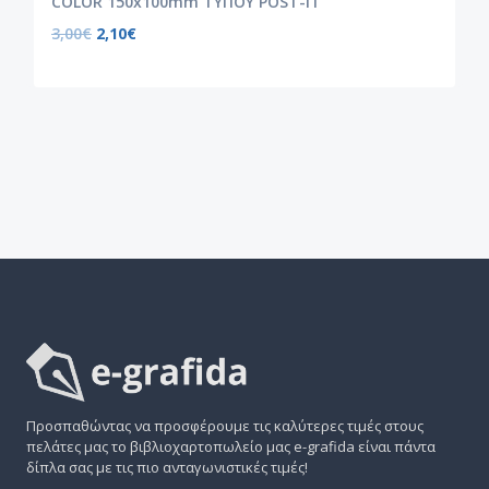
COLOR 150x100mm ΤΥΠΟΥ POST-IT
3,00
€
2,10
€
Προσπαθώντας να προσφέρουμε τις καλύτερες τιμές στους
πελάτες μας το βιβλιοχαρτοπωλείο μας e-grafida είναι πάντα
δίπλα σας με τις πιο ανταγωνιστικές τιμές!