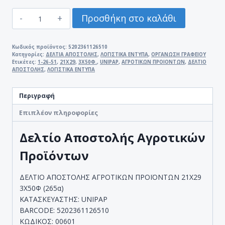
ΔΕΛΤΙΟ
Προσθήκη στο καλάθι
ΑΠΟΣΤΟΛΗΣ
ΑΓΡΟΤΙΚΩΝ
ΠΡΟΙΟΝΤΩΝ
Κωδικός προϊόντος:
5202361126510
Κατηγορίες:
ΔΕΛΤΙΑ ΑΠΟΣΤΟΛΗΣ
,
ΛΟΓΙΣΤΙΚΑ ΕΝΤΥΠΑ
,
ΟΡΓΑΝΩΣΗ ΓΡΑΦΕΙΟΥ
1-
Ετικέτες:
1-26-51
,
21Χ29
,
3Χ50Φ.
,
UNIPAP
,
ΑΓΡΟΤΙΚΩΝ ΠΡΟΙΟΝΤΩΝ
,
ΔΕΛΤΙΟ
26-
ΑΠΟΣΤΟΛΗΣ
,
ΛΟΓΙΣΤΙΚΑ ΕΝΤΥΠΑ
51
3Χ50Φ.
Περιγραφή
21Χ29
UNIPAP
Επιπλέον πληροφορίες
ποσότητα
Δελτίο Αποστολής Αγροτικών
Προϊόντων
ΔΕΛΤΙΟ ΑΠΟΣΤΟΛΗΣ ΑΓΡΟΤΙΚΩΝ ΠΡΟΪΟΝΤΩΝ 21Χ29
3Χ50Φ (265α)
ΚΑΤΑΣΚΕΥΑΣΤΗΣ: UNIPAP
BARCODE: 5202361126510
ΚΩΔΙΚΟΣ: 00601