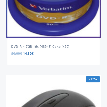
DVD-R 4.7GB 16x (43548) Cake (x50)
20,00
€
14,30
€
- 26%