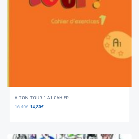
A TON TOUR 1 A1 CAHIER
16,40
€
14,80
€