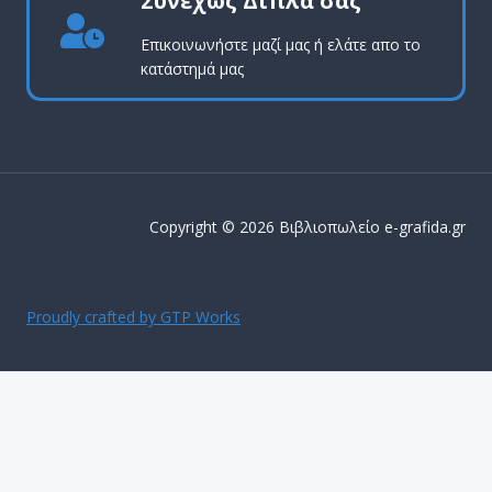
Συνεχώς Δίπλα σας
Επικοινωνήστε μαζί μας ή ελάτε απο το
κατάστημά μας
Copyright © 2026 Βιβλιοπωλείο e-grafida.gr
Proudly crafted by GTP Works
ΔΩΡΕΑΝ ΜΕΤΑΦΟΡΙΚΑ ΕΝΤΟΣ Αττικής για παραγγελίες
άνω των 50€
Απόρριψη