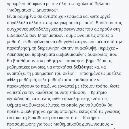
γραμμένο σύμφωνα με την ύλη του σχολικού βιβλίου
“Μαθηματικά Ε’ Δημοτικού”.
Είναι δομημένο σε αντίστοιχα κεφάλαια και λειτουργεί
παράλληλα αλλά και συμπληρωματικά με αυτά. Βασίζεται στις
σύγχρονες μεθοδολογικές προσεγγίσεις που αφορούν στη
διδασκαλία των Μαθηματικών, σύμφωνα με τις οποίες ο
μαθητής ενθαρρύνεται να οδηγηθεί στη γνώση μέσα από την
παρατήρηση, τη διερεύνηση και την ανακάλυψη. Περιέχει: –
Ασκήσεις και προβλήματα διαβαθμισμένης δυσκολίας, που
θα βοηθήσουν τον μαθητή να κατακτήσει βήμα βήμα τις
μαθηματικές έννοιες, να αποκτήσει δεξιότητες και να
αναπτύξει τη μαθηματική του σκέψη. – Επισημάνσεις με τίτλο
«Φίλη μαθήτρια, φίλε μαθητή» που επιδιώκουν να
παρακινήσουν το παιδί να εργαστεί με τέτοιον τρόπο, ώστε
να πετύχει την καλύτερη δυνατή επίδοση. – Κριτήριο
αξιολόγησης στο τέλος κάθε επαναληπτικής ενότητας. –
Θέματα για δυνατούς λύτες, τα οποία για να λυθούν θα
πρέπει ο μαθητής να χρησιμοποιήσει, εκτός από τις γνώσεις
του, και τη διαισθητική του ικανότητα. – Κριτήρια
προσομοίωσης για τους Μαθηματικούς Διαγωνισμούς. –