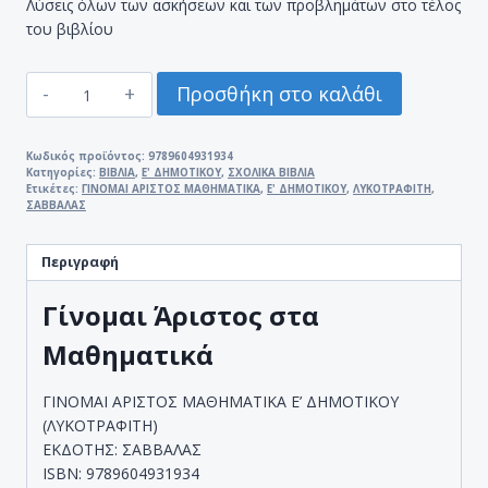
Λύσεις όλων των ασκήσεων και των προβλημάτων στο τέλος
του βιβλίου
ΓΙΝΟΜΑΙ
Προσθήκη στο καλάθι
ΑΡΙΣΤΟΣ
ΣΤΑ
ΜΑΘΗΜΑΤΙΚΑ
Κωδικός προϊόντος:
9789604931934
Κατηγορίες:
ΒΙΒΛΙΑ
,
Ε' ΔΗΜΟΤΙΚΟΥ
,
ΣΧΟΛΙΚΑ ΒΙΒΛΙΑ
Ε'
Ετικέτες:
ΓΙΝΟΜΑΙ ΑΡΙΣΤΟΣ ΜΑΘΗΜΑΤΙΚΑ
,
Ε' ΔΗΜΟΤΙΚΟΥ
,
ΛΥΚΟΤΡΑΦΙΤΗ
,
ΔΗΜΟΤΙΚΟΥ
ΣΑΒΒΑΛΑΣ
(ΛΥΚΟΤΡΑΦΙΤΗ)
ποσότητα
Περιγραφή
Γίνομαι Άριστος στα
Μαθηματικά
ΓΙΝΟΜΑΙ ΑΡΙΣΤΟΣ ΜΑΘΗΜΑΤΙΚΑ Ε’ ΔΗΜΟΤΙΚΟΥ
(ΛΥΚΟΤΡΑΦΙΤΗ)
ΕΚΔΟΤΗΣ: ΣΑΒΒΑΛΑΣ
ISBN: 9789604931934