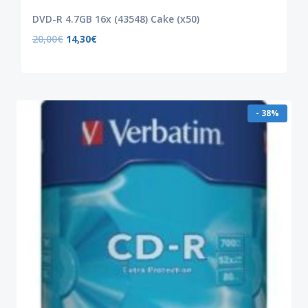
DVD-R 4.7GB 16x (43548) Cake (x50)
20,00
€
14,30
€
- 38%