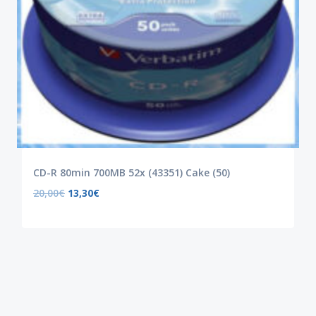
CD-R 80min 700MB 52x (43351) Cake (50)
20,00
€
13,30
€