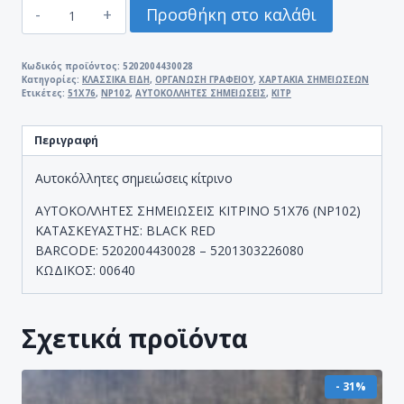
ΑΥΤΟΚΟΛΛΗΤΕΣ
Προσθήκη στο καλάθι
ΣΗΜΕΙΩΣΕΙΣ
ΚΙΤΡΙΝΟ
51Χ76
Κωδικός προϊόντος:
5202004430028
Κατηγορίες:
ΚΛΑΣΣΙΚΑ ΕΙΔΗ
,
ΟΡΓΑΝΩΣΗ ΓΡΑΦΕΙΟΥ
,
ΧΑΡΤΑΚΙΑ ΣΗΜΕΙΩΣΕΩΝ
(NP102)
Ετικέτες:
51Χ76
,
NP102
,
ΑΥΤΟΚΟΛΛΗΤΕΣ ΣΗΜΕΙΩΣΕΙΣ
,
ΚΙΤΡ
ποσότητα
Περιγραφή
Αυτοκόλλητες σημειώσεις κίτρινο
ΑΥΤΟΚΟΛΛΗΤΕΣ ΣΗΜΕΙΩΣΕΙΣ ΚΙΤΡΙΝΟ 51Χ76 (NP102)
ΚΑΤΑΣΚΕΥΑΣΤΗΣ: BLACK RED
BARCODE: 5202004430028 – 5201303226080
ΚΩΔΙΚΟΣ: 00640
Σχετικά προϊόντα
- 31%